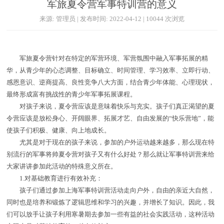
军旅夏令营军事特训营的意义
来源: 管理员 | 发布时间: 2022-04-12 | 10044 次浏览
军旅夏令营针对在特定的军营环境、军营氛围中融入军事拓展的精
华，从青少年的心态调整、目标确立、时间管理、学习效率、立即行动、
感恩意识、逆商提高、良性竞争八大方面，结合青少年体能、心理现状，
最终形成富有挑战性的青少年军事拓展课程。
对孩子来说，夏令营应该是意味着快乐与充实。孩子们真正渴望的夏
令营应该是放松身心、开阔眼界、拓展才艺、自由发展的“快乐营地”，能
使孩子们积极、健康、向上地成长。
尤其是对于现在的孩子来说，参加的户外运动越来越多，那么现在特
别流行的军事将帅夏令营对孩子又有什么好处？那么就让军事特训营来给
大家讲讲参加此活动的特殊意义所在。
1.对基础教育进行有效补充：
孩子们通过参加上海军事特训营活动走向户外，自由的亲近大自然，
同时也是培养和锻炼了逻辑思维和学习的兴趣，并增长了知识。因此，我
们可以放手让孩子利用寒暑期去参加一些有益的社会实践活动，这种活动