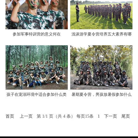
参加军事特训营的意义何在
浅谈游学夏令营培养五大素养有哪
些
孩子在宠溺环境中适合参加什么类
暑期夏令营，男孩放暑假参加什么
型的夏令营
夏令营最合适？
首页
上一页
第 1/1 页（共 4 条） 每页15条
1
下一页
尾页