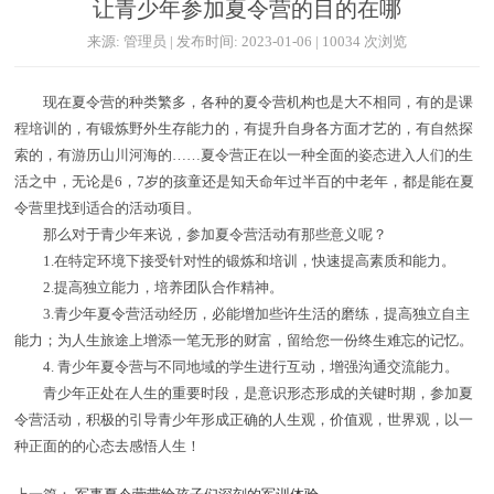
让青少年参加夏令营的目的在哪
来源: 管理员 | 发布时间: 2023-01-06 | 10034 次浏览
现在夏令营的种类繁多，各种的夏令营机构也是大不相同，有的是课
程培训的，有锻炼野外生存能力的，有提升自身各方面才艺的，有自然探
索的，有游历山川河海的……夏令营正在以一种全面的姿态进入人们的生
活之中，无论是6，7岁的孩童还是知天命年过半百的中老年，都是能在夏
令营里找到适合的活动项目。
那么对于青少年来说，参加夏令营活动有那些意义呢？
1.在特定环境下接受针对性的锻炼和培训，快速提高素质和能力。
2.提高独立能力，培养团队合作精神。
3.青少年夏令营活动经历，必能增加些许生活的磨练，提高独立自主
能力；为人生旅途上增添一笔无形的财富，留给您一份终生难忘的记忆。
4. 青少年夏令营与不同地域的学生进行互动，增强沟通交流能力。
青少年正处在人生的重要时段，是意识形态形成的关键时期，参加夏
令营活动，积极的引导青少年形成正确的人生观，价值观，世界观，以一
种正面的的心态去感悟人生！