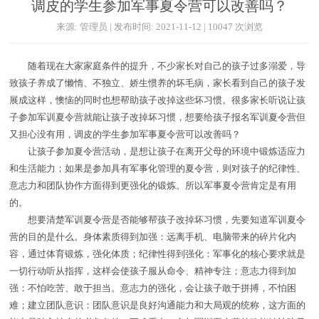
调皮的学生参加军事夏令营可以改善吗？
来源: 管理员 | 发布时间: 2021-11-12 | 10047 次浏览
随着现在大家家庭条件的提升，不少家长对自己的孩子过多溺爱，导
致孩子养成了懒惰、不独立、娇生惯养的坏毛病，家长看到自己的孩子发
展成这样，懊恼的同时也想帮助孩子改掉这些坏习惯。很多家长听说让孩
子参加军训夏令营就能让孩子改掉坏习惯，想要给孩子报名军训夏令营但
又担心没有用，调皮的学生参加军事夏令营可以改善吗？
让孩子参加夏令营活动，是想让孩子在离开父母的环境中锻炼适应力
和生活能力；如果是参加具有军事化管理的夏令营，则对孩子的纪律性、
意志力和团队协作方面得到更强化的锻炼。所以军事夏令营肯定是有用
的。
想要清楚军训夏令营是否能够帮孩子改掉坏习惯，先要知道军训夏令
营的目的是什么。身体素质得到加强：远离手机、电脑带来的碎片化内
容，通过体育锻炼，强化体质；纪律性得到强化：军事化的核心要求就是
一切行动听从指挥，这样会使孩子服从命令、精神专注；意志力得到加
强：不怕吃苦、敢于担当。意志力的强化，会让孩子敢于拼搏，不怕困
难；建立团队意识：团队意识是良好沟通能力和大局观的统称，这方面的