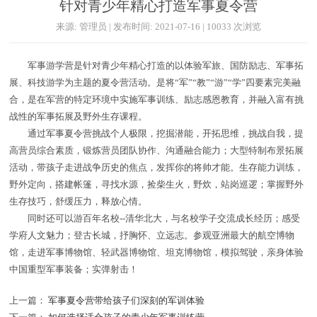
针对青少年精心打造军事夏令营
来源: 管理员 | 发布时间: 2021-07-16 | 10033 次浏览
军事游学营是针对青少年精心打造的以体验军旅、国防励志、军事拓
展、科技游学为主题的夏令营活动。是将“军”“教”“游”“学”四要素完美融
合，是在军营的特定环境中实施军事训练、励志感恩教育，并融入富有挑
战性的军事拓展及野外生存课程。
通过军事夏令营挑战个人极限，挖掘潜能，开拓思维，挑战自我，提
高营员综合素质，锻炼营员团队协作、沟通融合能力；大型特制布景拓展
活动，带孩子走进战争历史的焦点，发挥你的将帅才能。生存能力训练，
野外定向，搭建帐篷，寻找水源，捡柴生火，野炊，站岗巡逻；掌握野外
生存技巧，舒缓压力，释放心情。
同时还可以游百年名校--清华北大，与名校学子交流成长经历；感受
学府人文魅力；登古长城，抒胸怀、立远志。参观亚洲最大的航空博物
馆，走进军事博物馆、轻武器博物馆、坦克博物馆，模拟驾驶，亲身体验
中国重型军事装备；实弹射击！
上一篇：
军事夏令营带给孩子们深刻的军训体验