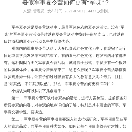
暑假军事夏令营如何更有“军味”？
来源: 管理员 | 发布时间: 2021-07-02 | 14437 次浏览
军事夏令营是夏令营活动中，最具军绿色彩的夏令营活动。没有“军
味”的军事夏令营活动是难以在夏令营活动中找到平衡的支点，也难以在
日趋激烈的夏令营活动竞争中取得优势。
观国内的军事夏令营活动，大多以参观红色文化为主，参观完了写个
日记或者学员发发感言就结束了。有的看完红色文化，连发言的环节都没
有。这种囫囵吞枣的军事夏令营活动，就是流于形式，学员没有一个很好
的认识和体验，军事夏令营就结束了。这怎么行呢？军事夏令营活动搞得
跟参观旅游一样，让孩子们过过眼瘾有多大的教育意义呢？最后，往往
是“知其然，不知其所以然”。那么，军事夏令营如何更有“军味”？
小编认为可以从以下几点着手：
第一， 军事夏令营可以对参观类的活动，进行方案梳理。提前预备好
所要参观的内容，对参观的地点详细的了解，特别是其中蕴含的军事、军
事意义要学透、要讲透。
第二， 军事夏令营的军事项目要深入的去挖掘研究，军事项目塑造军
人的意志品质，而军事项目种类繁多。如何让每个项目变得有针对性，如