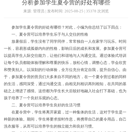
分析参加学生夏令营的好处有哪些
来源: 管理员 | 发布时间: 2025-08-25 | 35378 次浏览
参加学生夏令营的好处有哪些？对此，小编为你总结了以下四点：
一、夏令营可以培养学生乐于与人交往的性格
放暑假后，学生没有了同学同伴，常常独自一人在家学习玩乐。时间
一长，容易形成孤僻内向的性格，影响日后的成长和发展。参加夏令营可
以提高学生人际交往能力，让他们和谐地与人沟通交流。通过体验式培训
让每个队员都能体验理解和尊重的快乐，放松心情，调整心态，学会欣赏
和赞美别人。以深刻的行动体验，全方位充分肯定自我，提升自信心。由
于，参加夏令营的营员们大多来自不同的地方，在一个夏令营过着的同样
的生活，感同深受，通过沟通交流，由相见到相识再到相知，在共同的基
础之上增进了感情。这些都为学生长大后较好地融入社会打下基础，也为
孩子培养了一个良好乐观的心态。
二、夏令营可以培养学生良好的生活习惯
在夏令营中，学生将离开家庭，过一种集体的生活，这对于学生是一
种新的体验。期间，学生将要求按时作息，将携带自己的夏令用品，自己
洗衣服等，从而可以培养学生的独立能力和良好习惯。