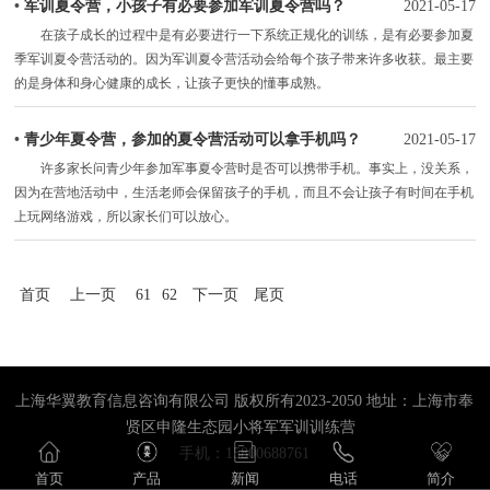
•
军训夏令营，小孩子有必要参加军训夏令营吗？
2021-05-17
在孩子成长的过程中是有必要进行一下系统正规化的训练，是有必要参加夏
季军训夏令营活动的。因为军训夏令营活动会给每个孩子带来许多收获。最主要
的是身体和身心健康的成长，让孩子更快的懂事成熟。
•
青少年夏令营，参加的夏令营活动可以拿手机吗？
2021-05-17
许多家长问青少年参加军事夏令营时是否可以携带手机。事实上，没关系，
因为在营地活动中，生活老师会保留孩子的手机，而且不会让孩子有时间在手机
上玩网络游戏，所以家长们可以放心。
首页
上一页
61
62
下一页
尾页
上海华翼教育信息咨询有限公司 版权所有2023-2050 地址：上海市奉
贤区申隆生态园小将军军训训练营
手机：15800688761
首页
产品
新闻
电话
简介